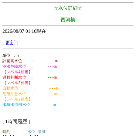
☆水位詳細☆
西河橋
2026/08/07 01:10現在
[
更新
]
計画高水位    ：     ---m
氾濫危険水位  ：     ---m
【レベル4相当】
避難判断水位  ：     ---m
【レベル3相当】
出動水位      ：     ---m
氾濫注意水位  ：     ---m
【レベル2相当】
水防団待機水位：     ---m
[ 1時間履歴 ]
時刻
水位 増減