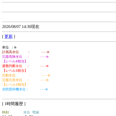
2026/08/07 14:30現在
[
更新
]
計画高水位    ：     ---m
氾濫危険水位  ：     ---m
【レベル4相当】
避難判断水位  ：     ---m
【レベル3相当】
出動水位      ：     ---m
氾濫注意水位  ：     ---m
【レベル2相当】
水防団待機水位：     ---m
[ 1時間履歴 ]
時刻
水位 増減