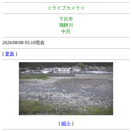
☆ライブカメラ☆
下呂市
飛騨川
中呂
2026/08/08 05:10現在
[
更新
]
[
縮小
]